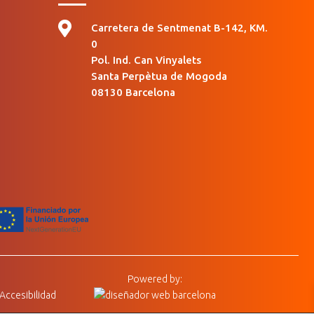

Carretera de Sentmenat B-142, KM.
0
Pol. Ind. Can Vinyalets
Santa Perpètua de Mogoda
08130 Barcelona
Powered by:
Accesibilidad
diseñador web freelance