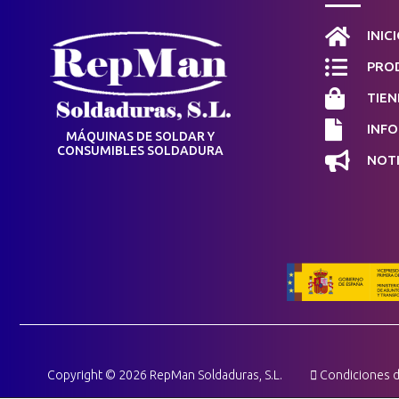

INIC

PROD

TIEN

INF
MÁQUINAS DE SOLDAR Y
CONSUMIBLES SOLDADURA

NOTI
Copyright © 2026 RepMan Soldaduras, S.L.
Condiciones d