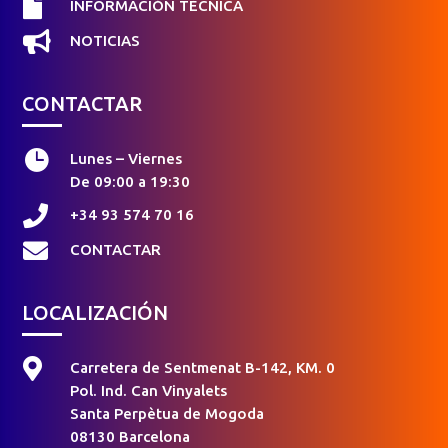

INFORMACIÓN TÉCNICA

NOTICIAS
CONTACTAR

Lunes – Viernes
De 09:00 a 19:30

+34 93 574 70 16

CONTACTAR
LOCALIZACIÓN

Carretera de Sentmenat B-142, KM. 0
Pol. Ind. Can Vinyalets
Santa Perpètua de Mogoda
08130 Barcelona