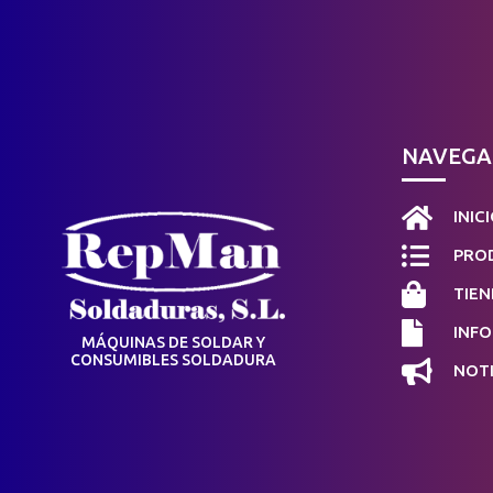
NAVEGA

INIC

PROD

TIEN

INF
MÁQUINAS DE SOLDAR Y
CONSUMIBLES SOLDADURA

NOTI