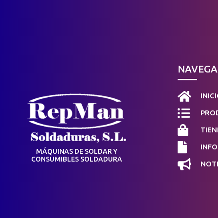
NAVEGA

INIC

PROD

TIEN

INF
MÁQUINAS DE SOLDAR Y
CONSUMIBLES SOLDADURA

NOTI