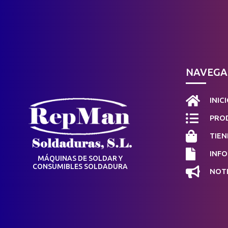
NAVEGA

INIC

PROD

TIEN

INF
MÁQUINAS DE SOLDAR Y
CONSUMIBLES SOLDADURA

NOTI