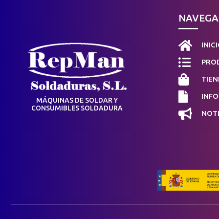
NAVEGA

INIC

PROD

TIEN

INF
MÁQUINAS DE SOLDAR Y
CONSUMIBLES SOLDADURA

NOTI