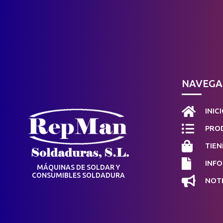
NAVEGA

INIC

PROD

TIEN

INF
MÁQUINAS DE SOLDAR Y
CONSUMIBLES SOLDADURA

NOTI